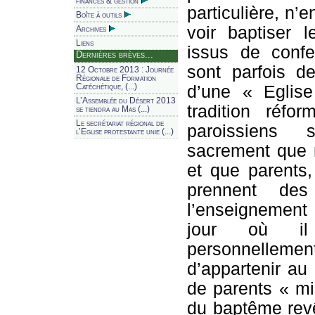
finances & gestion
particulière, n’
Boîte à outils
voir baptiser 
Archives
Liens
issus de confes
Dernières brèves...
sont parfois d
12 Octobre 2013 : Journée
Régionale de Formation
d’une « Eglise
Catéchétique, (...)
L’Assemblée du Désert 2013
tradition réfo
se tiendra au Mas (...)
Le secrétariat régional de
paroissiens 
l’Eglise protestante unie (...)
sacrement que 
et que parents,
prennent des
l’enseignement
jour où il
personnelleme
d’appartenir au
de parents « mi
du baptême revê