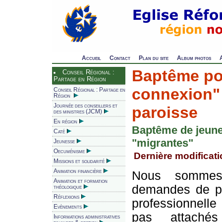
Accueil
Contact
Plan du site
Album photos
Baptême po
Conseil Régional :
Partage en Région
connexion"
Conseil Régional : Partage en
Région
Journée des conseillers et
paroisse
des ministres (JCM)
En région
Baptême de jeune
Caté
"migrantes"
Jeunesse
Oecuménisme
Dernière modificati
Missions et solidarité
Animation financière
Nous sommes
Animation et formation
demandes de pa
théologique
Réflexions
professionnell
Evènements
pas attaché
Informations administratives