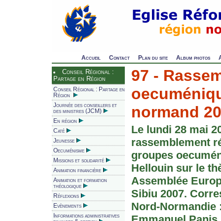
Accueil
Contact
Plan du site
Album photos
97 - Rasse
Conseil Régional :
Partage en Région
oecuméniqu
Conseil Régional : Partage en
Région
Journée des conseillers et
normand 2
des ministres (JCM)
En région
Le lundi 28 mai 2
Caté
rassemblement r
Jeunesse
Oecuménisme
groupes oecuméni
Missions et solidarité
Hellouin sur le t
Animation financière
Assemblée Europ
Animation et formation
théologique
Sibiu 2007. Corr
Réflexions
Nord-Normandie : 
Evènements
Informations administratives
Emmanuel Panis.