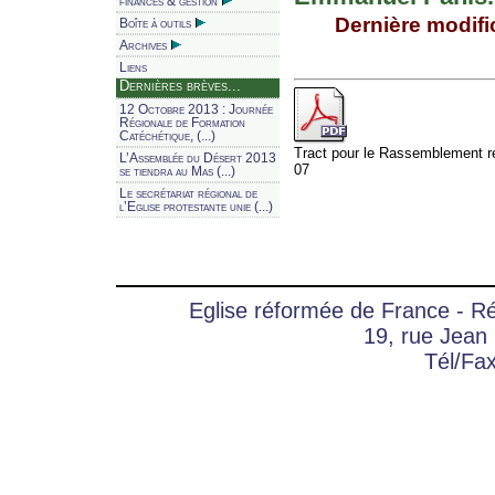
finances & gestion
Dernière modific
Boîte à outils
Archives
Liens
Dernières brèves...
12 Octobre 2013 : Journée
Régionale de Formation
Catéchétique, (...)
Tract pour le Rassemblement r
L’Assemblée du Désert 2013
07
se tiendra au Mas (...)
Le secrétariat régional de
l’Eglise protestante unie (...)
Eglise réformée de France - 
19, rue Jean
Tél/Fa