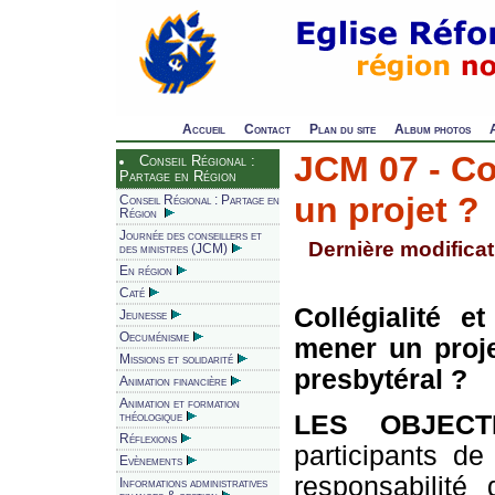
Accueil
Contact
Plan du site
Album photos
JCM 07 - C
Conseil Régional :
Partage en Région
un projet ?
Conseil Régional : Partage en
Région
Journée des conseillers et
Dernière modificat
des ministres (JCM)
En région
Caté
Collégialité e
Jeunesse
Oecuménisme
mener un proje
Missions et solidarité
presbytéral ?
Animation financière
Animation et formation
LES OBJECT
théologique
Réflexions
participants d
Evènements
responsabilité
Informations administratives