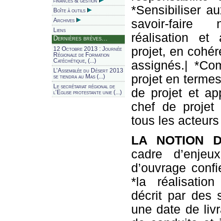
finances & gestion
*Sensibiliser 
Boîte à outils
savoir-faire
Archives
Liens
réalisation et
Dernières brèves...
projet, en cohér
12 Octobre 2013 : Journée
Régionale de Formation
Catéchétique, (...)
assignés.| *Co
L’Assemblée du Désert 2013
projet en termes
se tiendra au Mas (...)
Le secrétariat régional de
de projet et ap
l’Eglise protestante unie (...)
chef de projet
tous les acteurs 
LA NOTION 
cadre d’enjeux
d’ouvrage conf
*la réalisation
décrit par des s
une date de livr