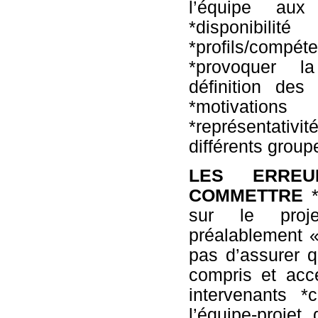
l’équipe aux
*disponibil
*profils/compé
*provoquer l
définition des
*motivatio
*représentativit
différents groupe
LES ERRE
COMMETTRE
*
sur le proj
préalablement «
pas d’assurer q
compris et acc
intervenants *
l’équipe-projet