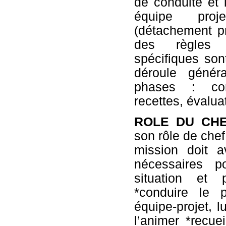
de conduite et 
équipe proj
(détachement pr
des règles 
spécifiques sont
déroule génér
phases : conc
recettes, évaluat
ROLE DU CH
son rôle de chef
mission doit a
nécessaires p
situation et 
*conduire le p
équipe-projet, lu
l’animer *recuei