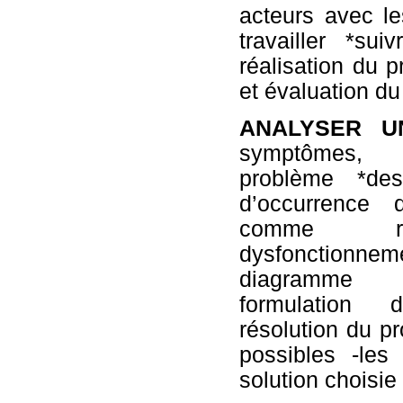
acteurs avec l
travailler *su
réalisation du pr
et évaluation du
ANALYSER U
symptômes, m
problème *de
d’occurrence 
comme rév
dysfonctionn
diagramme c
formulation 
résolution du pr
possibles -les
solution choisie 