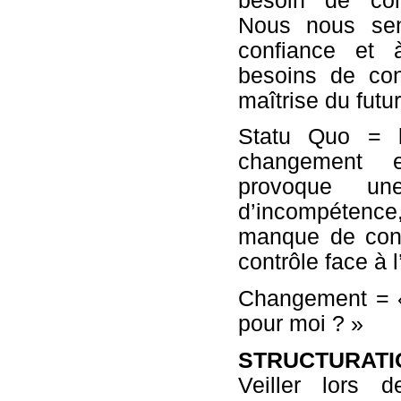
besoin de cont
Nous nous sen
confiance et 
besoins de cont
maîtrise du futur
Statu Quo = b
changement e
provoque une
d’incompéten
manque de conf
contrôle face à 
Changement = «
pour moi ? »
STRUCTURAT
Veiller lors d