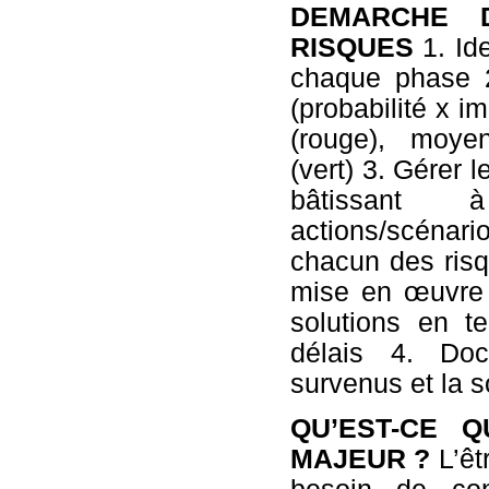
DEMARCHE 
RISQUES
1. Ide
chaque phase 2
(probabilité x im
(rouge), moye
(vert) 3. Gérer 
bâtissant
actions/scénar
chacun des risq
mise en œuvre 
solutions en t
délais 4. Doc
survenus et la s
QU’EST-CE 
MAJEUR ?
L’êt