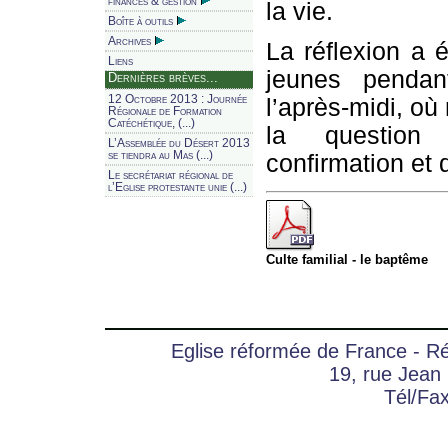
finances & gestion
la vie.
Boîte à outils
Archives
La réflexion a 
Liens
jeunes penda
Dernières brèves...
12 Octobre 2013 : Journée
l’après-midi, o
Régionale de Formation
Catéchétique, (...)
la question
L’Assemblée du Désert 2013
se tiendra au Mas (...)
confirmation et d
Le secrétariat régional de
l’Eglise protestante unie (...)
Culte familial - le baptême
Eglise réformée de France - 
19, rue Jean
Tél/Fa