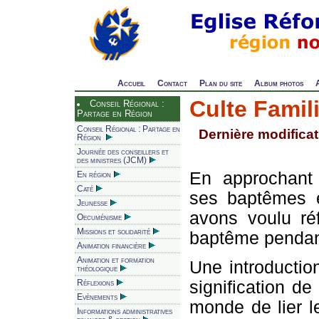
Accueil
Contact
Plan du site
Album photos
Culte Famil
Conseil Régional :
Partage en Région
Conseil Régional : Partage en
Dernière modificat
Région
Journée des conseillers et
des ministres (JCM)
En approchant
En région
Caté
ses baptêmes e
Jeunesse
avons voulu ré
Oecuménisme
Missions et solidarité
baptême pendant
Animation financière
Animation et formation
Une introduction
théologique
signification de 
Réflexions
Evènements
monde de lier l
Informations administratives