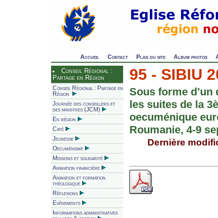
Accueil
Contact
Plan du site
Album photos
95 - SIBIU 2
Conseil Régional :
Partage en Région
Conseil Régional : Partage en
Sous forme d’un d
Région
les suites de la
Journée des conseillers et
des ministres (JCM)
oecuménique euro
En région
Roumanie, 4-9 se
Caté
Jeunesse
Dernière modific
Oecuménisme
Missions et solidarité
Animation financière
Animation et formation
théologique
Réflexions
Evènements
Informations administratives