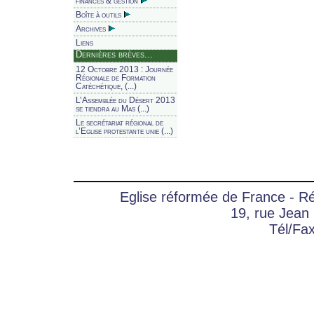
finances & gestion
Boîte à outils
Archives
Liens
Dernières brèves...
12 Octobre 2013 : Journée
Régionale de Formation
Catéchétique, (...)
L’Assemblée du Désert 2013
se tiendra au Mas (...)
Le secrétariat régional de
l’Eglise protestante unie (...)
Eglise réformée de France - 
19, rue Jean
Tél/Fa