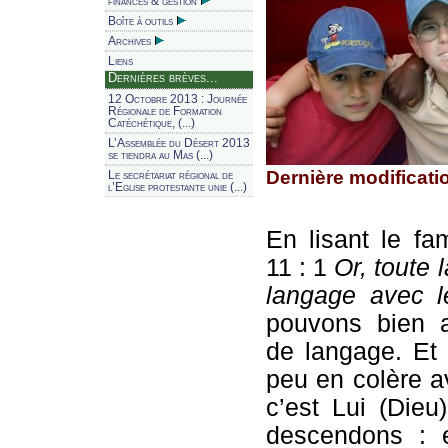
finances & gestion
Boîte à outils
Archives
Liens
Dernières brèves...
12 Octobre 2013 : Journée
Régionale de Formation
Catéchétique, (...)
L’Assemblée du Désert 2013
se tiendra au Mas (...)
Dernière modificati
Le secrétariat régional de
l’Eglise protestante unie (...)
En lisant le f
11 : 1
Or, toute 
langage avec 
pouvons bien a
de langage. Et
peu en colère av
c’est Lui (Dieu
descendons : e