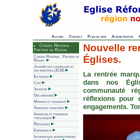
Accueil
Contact
Plan du site
Album photos
Nouvelle re
Conseil Régional :
Partage en Région
Églises.
Conseil Régional : Partage en
Région
Journée des conseillers et
des ministres (JCM)
La rentrée marqu
En région
dans nos Égli
Caté
communauté rég
Jeunesse
Oecuménisme
réflexions pour
Missions et solidarité
engagements. To
Animation financière
Animation et formation
théologique
Réflexions
Evènements
Informations administratives