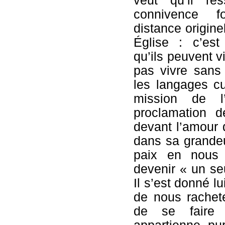
veut qu’il res
connivence f
distance originel
Église : c’es
qu’ils peuvent 
pas vivre sans
les langages cul
mission de l
proclamation d
devant l’amour 
dans sa grandeur
paix en nous 
devenir « un seu
Il s’est donné l
de nous rachete
de se faire 