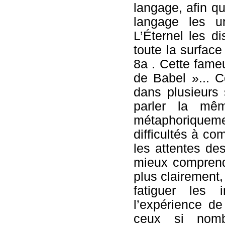
langage, afin qu
langage les u
L’Éternel les d
toute la surface
8a . Cette fameu
de Babel »... 
dans plusieurs 
parler la mê
métaphoriqueme
difficultés à co
les attentes des
mieux compren
plus clairement,
fatiguer les in
l’expérience d
ceux si nomb