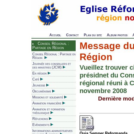
Accueil
Contact
Plan du site
Album photos
Message du
Conseil Régional :
Partage en Région
Région
Conseil Régional : Partage en
Région
Journée des conseillers et
Vueillez trouver c
des ministres (JCM)
En région
présidnet du Con
Caté
régional réuni à C
Jeunesse
novembre 2008
Oecuménisme
Missions et solidarité
Dernière modi
Animation financière
Animation et formation
théologique
Réflexions
Evènements
Informations administratives
Quia Semper Reformanda