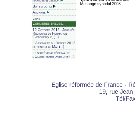
finances & gestion
Message synodal 2008
Boîte à outils
Archives
Liens
Dernières brèves...
12 Octobre 2013 : Journée
Régionale de Formation
Catéchétique, (...)
L’Assemblée du Désert 2013
se tiendra au Mas (...)
Le secrétariat régional de
l’Eglise protestante unie (...)
Eglise réformée de France - 
19, rue Jean
Tél/Fa