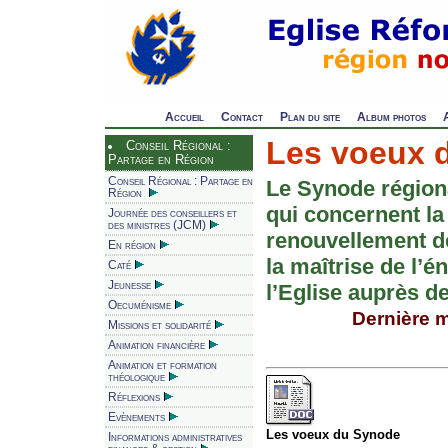
Accueil
Contact
Plan du site
Album photos
Les voeux 
Conseil Régional :
Partage en Région
Conseil Régional : Partage en
Le Synode région
Région
qui concernent la
Journée des conseillers et
des ministres (JCM)
renouvellement d
En région
la maîtrise de l’
Caté
Jeunesse
l’Eglise auprès d
Oecuménisme
Dernière m
Missions et solidarité
Animation financière
Animation et formation
théologique
Réflexions
Evènements
Les voeux du Synode
Informations administratives