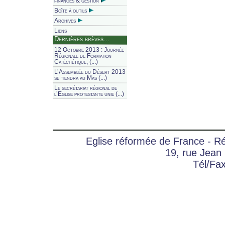
finances & gestion
Boîte à outils
Archives
Liens
Dernières brèves...
12 Octobre 2013 : Journée
Régionale de Formation
Catéchétique, (...)
L’Assemblée du Désert 2013
se tiendra au Mas (...)
Le secrétariat régional de
l’Eglise protestante unie (...)
Eglise réformée de France - 
19, rue Jean
Tél/Fa