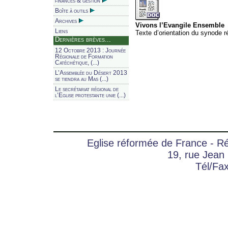
finances & gestion
Boîte à outils
Archives
Vivons l’Evangile Ensemble
Liens
Texte d’orientation du synode r
Dernières brèves...
12 Octobre 2013 : Journée
Régionale de Formation
Catéchétique, (...)
L’Assemblée du Désert 2013
se tiendra au Mas (...)
Le secrétariat régional de
l’Eglise protestante unie (...)
Eglise réformée de France - 
19, rue Jean
Tél/Fa