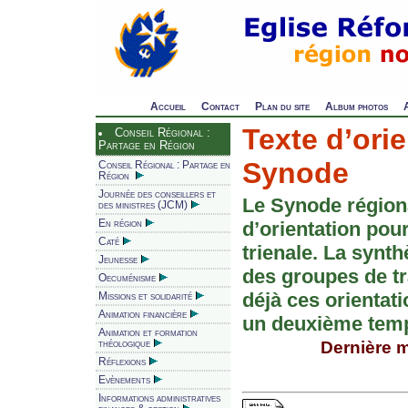
Accueil
Contact
Plan du site
Album photos
Texte d’ori
Conseil Régional :
Partage en Région
Synode
Conseil Régional : Partage en
Région
Journée des conseillers et
Le Synode régiona
des ministres (JCM)
En région
d’orientation pou
Caté
trienale. La synt
Jeunesse
des groupes de tr
Oecuménisme
déjà ces orientati
Missions et solidarité
Animation financière
un deuxième tem
Animation et formation
théologique
Dernière m
Réflexions
Evènements
Informations administratives