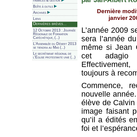
finances & gestion
Boîte à outils
Dernière modif
Archives
janvier 20
Liens
Dernières brèves...
L’année 2009 se
12 Octobre 2013 : Journée
Régionale de Formation
sera l’année d
Catéchétique, (...)
L’Assemblée du Désert 2013
même si Jean C
se tiendra au Mas (...)
cet adagio
Le secrétariat régional de
l’Eglise protestante unie (...)
Effectivement
toujours à reco
Commence, re
nouvelle année
élève de Calvin
image faisant 
qu’il a édités e
foi et l’espéranc