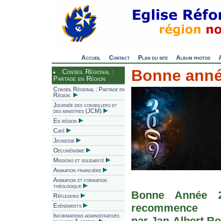
Accueil
Contact
Plan du site
Album photos
Bonne anné
Conseil Régional :
Partage en Région
Conseil Régional : Partage en
Région
Journée des conseillers et
des ministres (JCM)
En région
Caté
Jeunesse
Oecuménisme
Missions et solidarité
Animation financière
Animation et formation
théologique
Bonne Année 
Réflexions
recommence
Evènements
Informations administratives
par Jan-Albert R