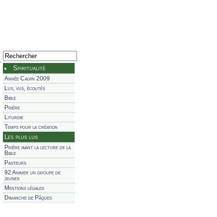
Spiritualité
Année Calvin 2009
Lus, vus, écoutés
Bible
Prière
Liturgie
Temps pour la création
Les plus lus
Prière avant la lecture de la
Bible
Pasteurs
92 Animer un groupe de
jeunes
Mentions légales
Dimanche de Pâques