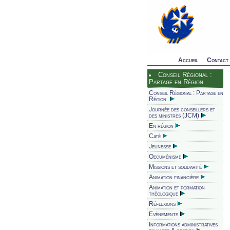
Accueil
Contact
Conseil Régional :
Partage en Région
Conseil Régional : Partage en
Région
Journée des conseillers et
des ministres (JCM)
En région
Caté
Jeunesse
Oecuménisme
Missions et solidarité
Animation financière
Animation et formation
théologique
Réflexions
Evènements
Informations administratives