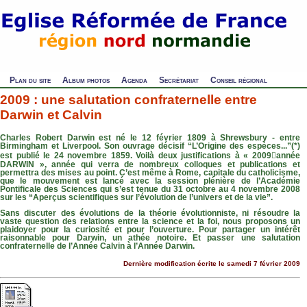
Plan du site
Album photos
Agenda
Secrétariat
Conseil régional
2009 : une salutation confraternelle entre
Darwin et Calvin
Charles Robert Darwin est né le 12 février 1809 à Shrewsbury - entre
Birmingham et Liverpool. Son ouvrage décisif “L’Origine des espèces...”(*)
est publié le 24 novembre 1859. Voilà deux justifications à « 2009﷓année
DARWIN », année qui verra de nombreux colloques et publications et
permettra des mises au point. C’est même à Rome, capitale du catholicisme,
que le mouvement est lancé avec la session plénière de l’Académie
Pontificale des Sciences qui s’est tenue du 31 octobre au 4 novembre 2008
sur les “Aperçus scientifiques sur l’évolution de l’univers et de la vie”.
Sans discuter des évolutions de la théorie évolutionniste, ni résoudre la
vaste question des relations entre la science et la foi, nous proposons un
plaidoyer pour la curiosité et pour l’ouverture. Pour partager un intérêt
raisonnable pour Darwin, un athée notoire. Et passer une salutation
confraternelle de l’Année Calvin à l’Année Darwin.
Dernière modification écrite le samedi 7 février 2009