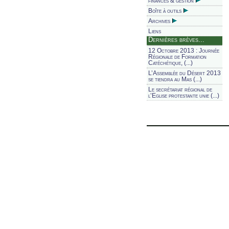
finances & gestion
Boîte à outils
Archives
Liens
Dernières brèves...
12 Octobre 2013 : Journée
Régionale de Formation
Catéchétique, (...)
L’Assemblée du Désert 2013
se tiendra au Mas (...)
Le secrétariat régional de
l’Eglise protestante unie (...)