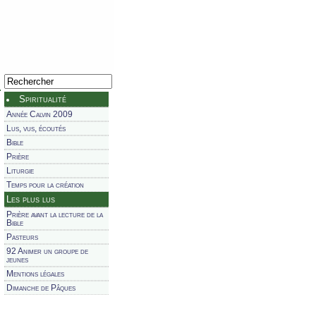
Spiritualité
Année Calvin 2009
Lus, vus, écoutés
Bible
Prière
Liturgie
Temps pour la création
Les plus lus
Prière avant la lecture de la
Bible
Pasteurs
92 Animer un groupe de
jeunes
Mentions légales
Dimanche de Pâques