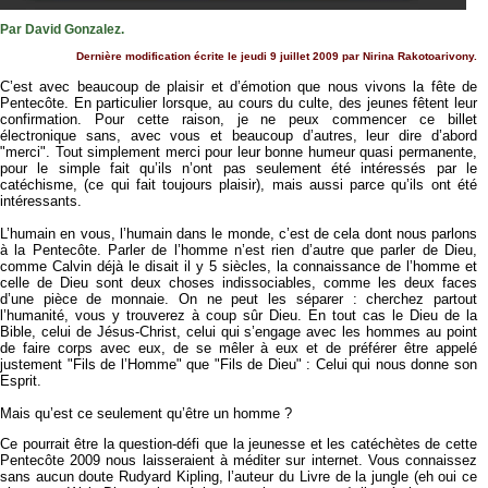
Par David Gonzalez.
Dernière modification écrite le jeudi 9 juillet 2009 par Nirina Rakotoarivony.
C’est avec beaucoup de plaisir et d’émotion que nous vivons la fête de
Pentecôte. En particulier lorsque, au cours du culte, des jeunes fêtent leur
confirmation. Pour cette raison, je ne peux commencer ce billet
électronique sans, avec vous et beaucoup d’autres, leur dire d’abord
"merci". Tout simplement merci pour leur bonne humeur quasi permanente,
pour le simple fait qu’ils n’ont pas seulement été intéressés par le
catéchisme, (ce qui fait toujours plaisir), mais aussi parce qu’ils ont été
intéressants.
L’humain en vous, l’humain dans le monde, c’est de cela dont nous parlons
à la Pentecôte. Parler de l’homme n’est rien d’autre que parler de Dieu,
comme Calvin déjà le disait il y 5 siècles, la connaissance de l’homme et
celle de Dieu sont deux choses indissociables, comme les deux faces
d’une pièce de monnaie. On ne peut les séparer : cherchez partout
l’humanité, vous y trouverez à coup sûr Dieu. En tout cas le Dieu de la
Bible, celui de Jésus-Christ, celui qui s’engage avec les hommes au point
de faire corps avec eux, de se mêler à eux et de préférer être appelé
justement "Fils de l’Homme" que "Fils de Dieu" : Celui qui nous donne son
Esprit.
Mais qu’est ce seulement qu’être un homme ?
Ce pourrait être la question-défi que la jeunesse et les catéchètes de cette
Pentecôte 2009 nous laisseraient à méditer sur internet. Vous connaissez
sans aucun doute Rudyard Kipling, l’auteur du Livre de la jungle (eh oui ce