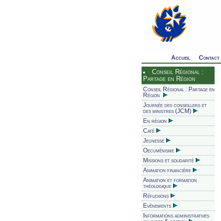
Accueil
Contact
Conseil Régional :
Partage en Région
Conseil Régional : Partage en
Région
Journée des conseillers et
des ministres (JCM)
En région
Caté
Jeunesse
Oecuménisme
Missions et solidarité
Animation financière
Animation et formation
théologique
Réflexions
Evènements
Informations administratives