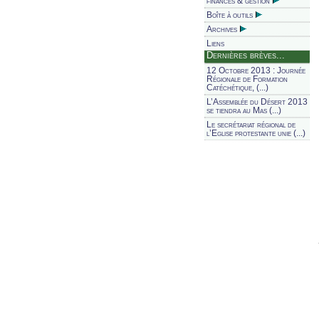
finances & gestion
Boîte à outils
Archives
Liens
Dernières brèves...
12 Octobre 2013 : Journée
Régionale de Formation
Catéchétique, (...)
L’Assemblée du Désert 2013
se tiendra au Mas (...)
Le secrétariat régional de
l’Eglise protestante unie (...)