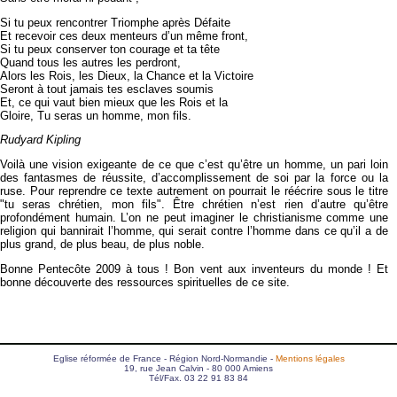
Si tu peux rencontrer Triomphe après Défaite
Et recevoir ces deux menteurs d’un même front,
Si tu peux conserver ton courage et ta tête
Quand tous les autres les perdront,
Alors les Rois, les Dieux, la Chance et la Victoire
Seront à tout jamais tes esclaves soumis
Et, ce qui vaut bien mieux que les Rois et la
Gloire, Tu seras un homme, mon fils.
Rudyard Kipling
Voilà une vision exigeante de ce que c’est qu’être un homme, un pari loin
des fantasmes de réussite, d’accomplissement de soi par la force ou la
ruse. Pour reprendre ce texte autrement on pourrait le réécrire sous le titre
"tu seras chrétien, mon fils". Être chrétien n’est rien d’autre qu’être
profondément humain. L’on ne peut imaginer le christianisme comme une
religion qui bannirait l’homme, qui serait contre l’homme dans ce qu’il a de
plus grand, de plus beau, de plus noble.
Bonne Pentecôte 2009 à tous ! Bon vent aux inventeurs du monde ! Et
bonne découverte des ressources spirituelles de ce site.
Eglise réformée de France - Région Nord-Normandie -
Mentions légales
19, rue Jean Calvin - 80 000 Amiens
Tél/Fax. 03 22 91 83 84