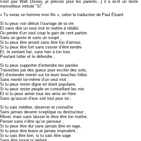
n’est pas Walt Disney, je précise pour les parents...) il a écrit un texte
merveilleux intitulé "Si".
« Tu seras un homme mon fils », selon la traduction de Paul Éluard
Si tu peux voir détruit l’ouvrage de ta vie
Et sans dire un seul mot te mettre à rebâtir,
Ou perdre d’un seul coup le gain de cent parties
Sans un geste et sans un soupir ;
Si tu peux être amant sans être fou d’amour,
Si tu peux être fort sans cesser d’être tendre
Et, te sentant haï, sans haïr à ton tour,
Pourtant lutter et te défendre ;
Si tu peux supporter d’entendre tes paroles
Travesties par des gueux pour exciter des sots,
Et d’entendre mentir sur toi leurs bouches folles
Sans mentir toi-même d’un seul mot ;
Si tu peux rester digne en étant populaire,
Si tu peux rester peuple en conseillant les rois
Et si tu peux aimer tous tes amis en frère
Sans qu’aucun d’eux soit tout pour toi ;
Si tu sais méditer, observer et connaître
Sans jamais devenir sceptique ou destructeur ;
Rêver, mais sans laisser le rêve être ton maître,
Penser sans n’être qu’un penseur ;
Si tu peux être dur sans jamais être en rage,
Si tu peux être brave et jamais imprudent ;
Si tu sais être bon, si tu sais être sage
Sans être moral ni pédant ;