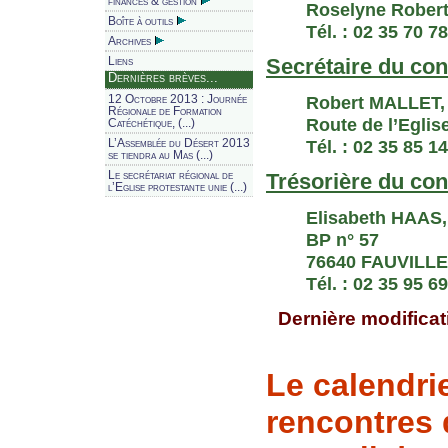
finances & gestion
Roselyne Robert
Boîte à outils
Tél. : 02 35 70 7
Archives
Secrétaire du cons
Liens
Dernières brèves...
Robert MALLET,
12 Octobre 2013 : Journée
Régionale de Formation
Route de l’Egli
Catéchétique, (...)
Tél. : 02 35 85 1
L’Assemblée du Désert 2013
se tiendra au Mas (...)
Le secrétariat régional de
Trésorière du cons
l’Eglise protestante unie (...)
Elisabeth HAAS,
BP n° 57
76640 FAUVILL
Tél. : 02 35 95 6
Dernière modificati
Le calendri
rencontres 