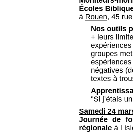
Moniteurs-moni
Écoles Bibliqu
à
Rouen,
45 rue
Nos outils 
+ leurs limit
expériences
groupes met
espériences 
négatives (d
textes à trous
Apprentissa
"Si j’étais un
Samedi 24 mars 
Journée de fo
régionale
à Lisi