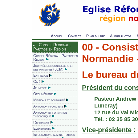
Accueil
Contact
Plan du site
Album photos
00 - Consis
Conseil Régional :
Partage en Région
Normandie -
Conseil Régional : Partage en
Région
Journée des conseillers et
des ministres (JCM)
Le bureau d
En région
Caté
Président du cons
Jeunesse
Oecuménisme
Pasteur Andrew
Missions et solidarité
Luneray)
Animation financière
12 rue du Val M
Animation et formation
théologique
Tél. : 02 35 85 3
Réflexions
Vice-présidente :
Evènements
Informations administratives