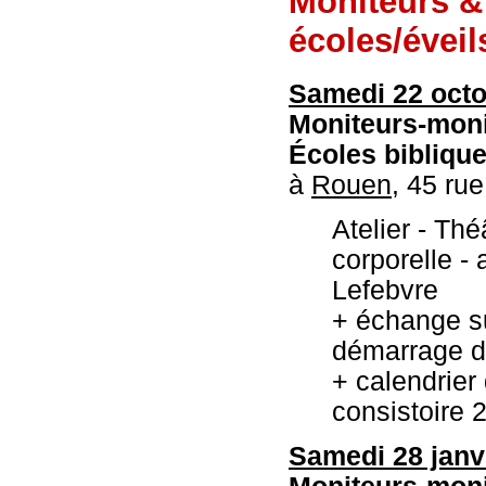
Moniteurs &
écoles/éveil
Samedi 22 octo
Moniteurs-moni
Écoles bibliqu
à
Rouen,
45 rue
Atelier - Thé
corporelle -
Lefebvre
+ échange s
démarrage d
+ calendrier
consistoire 
Samedi 28 janvi