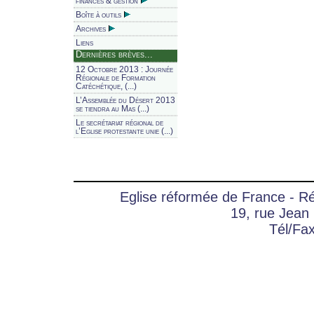
finances & gestion
Boîte à outils
Archives
Liens
Dernières brèves...
12 Octobre 2013 : Journée
Régionale de Formation
Catéchétique, (...)
L’Assemblée du Désert 2013
se tiendra au Mas (...)
Le secrétariat régional de
l’Eglise protestante unie (...)
Eglise réformée de France - 
19, rue Jean
Tél/Fa