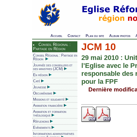
Accueil
Contact
Plan du site
Album photos
JCM 10
Conseil Régional :
Partage en Région
Conseil Régional : Partage en
29 mai 2010 : Un
Région
l’Eglise avec le P
Journée des conseillers et
des ministres (JCM)
responsable des 
En région
pour la FPF
Caté
Jeunesse
Dernière modificat
Oecuménisme
Missions et solidarité
Animation financière
Animation et formation
théologique
Réflexions
Evènements
Informations administratives