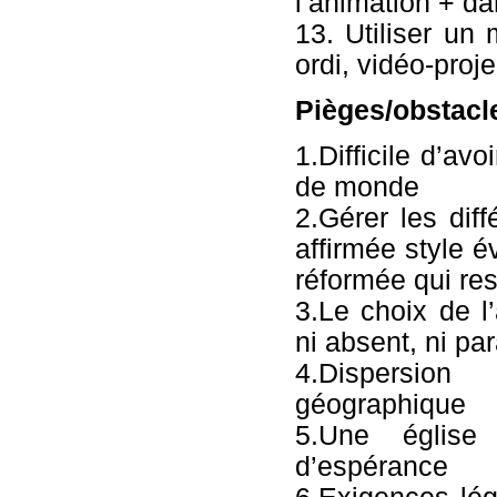
l’animation + dan
13. Utiliser un
ordi, vidéo-proje
Pièges/obstacl
1.Difficile d’avo
de monde
2.Gérer les dif
affirmée style é
réformée qui res
3.Le choix de l’
ni absent, ni pa
4.Dispersio
géographique
5.Une église
d’espérance