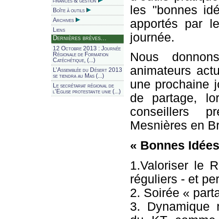
finances & gestion
les "bonnes idé
Boîte à outils
apportés par le
Archives
Liens
journée.
Dernières brèves...
12 Octobre 2013 : Journée
Nous donnon
Régionale de Formation
Catéchétique, (...)
animateurs actu
L’Assemblée du Désert 2013
se tiendra au Mas (...)
une prochaine j
Le secrétariat régional de
l’Eglise protestante unie (...)
de partage, lo
conseillers 
Mesnières en Br
« Bonnes Idées
1.Valoriser le 
réguliers - et pe
2. Soirée « part
3. Dynamique r