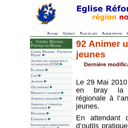
Accueil
Contact
Plan du site
Album photos
92 Animer 
Conseil Régional :
Partage en Région
jeunes
Conseil Régional : Partage en
Région
Journée des conseillers et
Dernière modifica
des ministres (JCM)
En région
Caté
Le 29 Mai 2010 
Jeunesse
Oecuménisme
en bray la p
Missions et solidarité
régionale à l’
Animation financière
jeunes.
Animation et formation
théologique
Réflexions
En attendant 
Evènements
d’outils pratiqu
Informations administratives