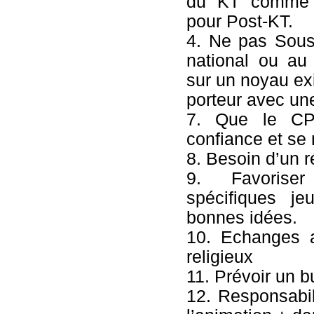
du KT comme 
pour Post-KT.
4. Ne pas Sous-
national ou au
sur un noyau exi
porteur avec un
7. Que le CP i
confiance et se 
8. Besoin d’un r
9. Favoriser
spécifiques je
bonnes idées.
10. Echanges a
religieux
11. Prévoir un 
12. Responsabil