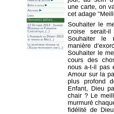
finances & gestion
une carte, on v
Boîte à outils
Archives
cet adage "Meil
Liens
Dernières brèves...
Souhaiter le me
12 Octobre 2013 : Journée
Régionale de Formation
croise serait-
Catéchétique, (...)
L’Assemblée du Désert 2013
Souhaiter le m
se tiendra au Mas (...)
manière d’exorc
Le secrétariat régional de
l’Eglise protestante unie (...)
Souhaiter le mei
cours des cho
nous a-t-il pas
Amour sur la pa
plus profond 
Enfant, Dieu pa
chair ? Le meil
murmuré chaque 
fidélité de Die