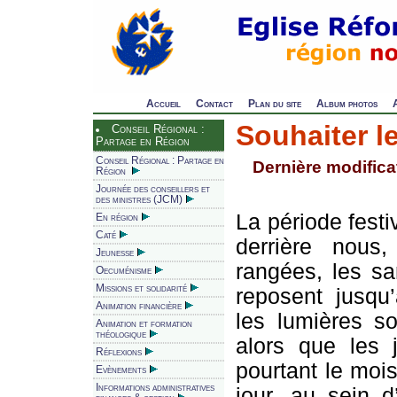
Accueil
Contact
Plan du site
Album photos
Souhaiter le
Conseil Régional :
Partage en Région
Conseil Régional : Partage en
Dernière modificat
Région
Journée des conseillers et
des ministres (JCM)
La période festi
En région
Caté
derrière nous,
Jeunesse
rangées, les s
Oecuménisme
Missions et solidarité
reposent jusqu
Animation financière
les lumières s
Animation et formation
théologique
alors que les j
Réflexions
pourtant le moi
Evènements
Informations administratives
jour, au sein 