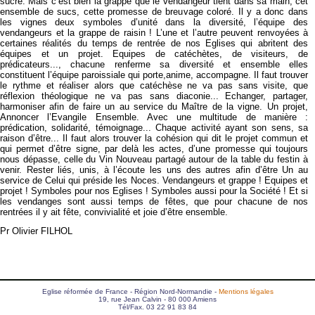
sucre. Mais c’est bien la grappe que le vendangeur tient dans sa main, cet
ensemble de sucs, cette promesse de breuvage coloré. Il y a donc dans
les vignes deux symboles d’unité dans la diversité, l’équipe des
vendangeurs et la grappe de raisin ! L’une et l’autre peuvent renvoyées à
certaines réalités du temps de rentrée de nos Eglises qui abritent des
équipes et un projet. Equipes de catéchètes, de visiteurs, de
prédicateurs..., chacune renferme sa diversité et ensemble elles
constituent l’équipe paroissiale qui porte,anime, accompagne. Il faut trouver
le rythme et réaliser alors que catéchèse ne va pas sans visite, que
réflexion théologique ne va pas sans diaconie... Echanger, partager,
harmoniser afin de faire un au service du Maître de la vigne. Un projet,
Annoncer l’Evangile Ensemble. Avec une multitude de manière :
prédication, solidarité, témoignage... Chaque activité ayant son sens, sa
raison d’être... Il faut alors trouver la cohésion qui dit le projet commun et
qui permet d’être signe, par delà les actes, d’une promesse qui toujours
nous dépasse, celle du Vin Nouveau partagé autour de la table du festin à
venir. Rester liés, unis, à l’écoute les uns des autres afin d’être Un au
service de Celui qui préside les Noces. Vendangeurs et grappe ! Equipes et
projet ! Symboles pour nos Eglises ! Symboles aussi pour la Société ! Et si
les vendanges sont aussi temps de fêtes, que pour chacune de nos
rentrées il y ait fête, convivialité et joie d’être ensemble.
Pr Olivier FILHOL
Eglise réformée de France - Région Nord-Normandie -
Mentions légales
19, rue Jean Calvin - 80 000 Amiens
Tél/Fax. 03 22 91 83 84