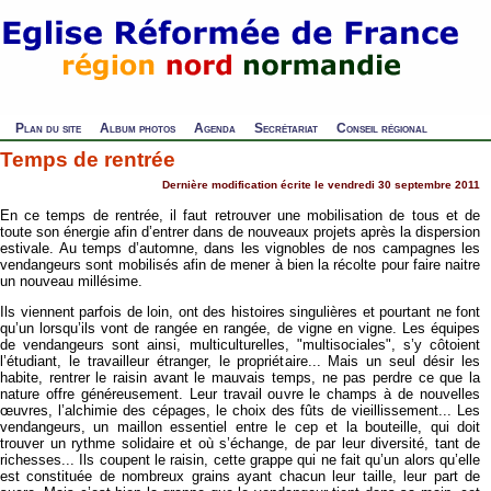
Plan du site
Album photos
Agenda
Secrétariat
Conseil régional
Temps de rentrée
Dernière modification écrite le vendredi 30 septembre 2011
En ce temps de rentrée, il faut retrouver une mobilisation de tous et de
toute son énergie afin d’entrer dans de nouveaux projets après la dispersion
estivale. Au temps d’automne, dans les vignobles de nos campagnes les
vendangeurs sont mobilisés afin de mener à bien la récolte pour faire naitre
un nouveau millésime.
Ils viennent parfois de loin, ont des histoires singulières et pourtant ne font
qu’un lorsqu’ils vont de rangée en rangée, de vigne en vigne. Les équipes
de vendangeurs sont ainsi, multiculturelles, "multisociales", s’y côtoient
l’étudiant, le travailleur étranger, le propriétaire... Mais un seul désir les
habite, rentrer le raisin avant le mauvais temps, ne pas perdre ce que la
nature offre généreusement. Leur travail ouvre le champs à de nouvelles
œuvres, l’alchimie des cépages, le choix des fûts de vieillissement... Les
vendangeurs, un maillon essentiel entre le cep et la bouteille, qui doit
trouver un rythme solidaire et où s’échange, de par leur diversité, tant de
richesses... Ils coupent le raisin, cette grappe qui ne fait qu’un alors qu’elle
est constituée de nombreux grains ayant chacun leur taille, leur part de