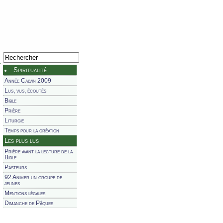
Spiritualité
Année Calvin 2009
Lus, vus, écoutés
Bible
Prière
Liturgie
Temps pour la création
Les plus lus
Prière avant la lecture de la
Bible
Pasteurs
92 Animer un groupe de
jeunes
Mentions légales
Dimanche de Pâques