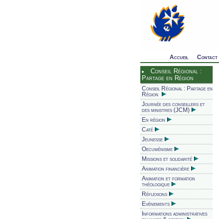
Accueil
Contact
Conseil Régional :
Partage en Région
Conseil Régional : Partage en
Région
Journée des conseillers et
des ministres (JCM)
En région
Caté
Jeunesse
Oecuménisme
Missions et solidarité
Animation financière
Animation et formation
théologique
Réflexions
Evènements
Informations administratives