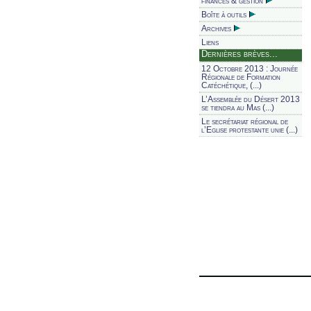
finances & gestion
Boîte à outils
Archives
Liens
Dernières brèves...
12 Octobre 2013 : Journée
Régionale de Formation
Catéchétique, (...)
L’Assemblée du Désert 2013
se tiendra au Mas (...)
Le secrétariat régional de
l’Eglise protestante unie (...)