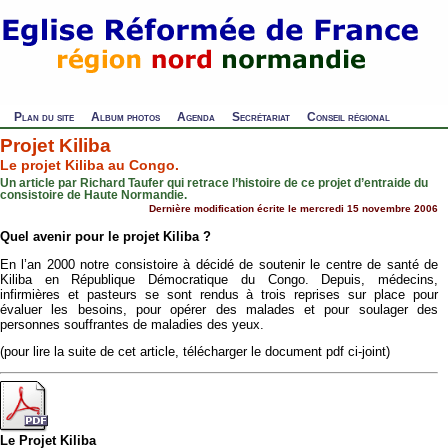
Plan du site
Album photos
Agenda
Secrétariat
Conseil régional
Projet Kiliba
Le projet Kiliba au Congo.
Un article par Richard Taufer qui retrace l’histoire de ce projet d’entraide du
consistoire de Haute Normandie.
Dernière modification écrite le mercredi 15 novembre 2006
Quel avenir pour le projet Kiliba ?
En l’an 2000 notre consistoire à décidé de soutenir le centre de santé de
Kiliba en République Démocratique du Congo. Depuis, médecins,
infirmières et pasteurs se sont rendus à trois reprises sur place pour
évaluer les besoins, pour opérer des malades et pour soulager des
personnes souffrantes de maladies des yeux.
(pour lire la suite de cet article, télécharger le document pdf ci-joint)
Le Projet Kiliba