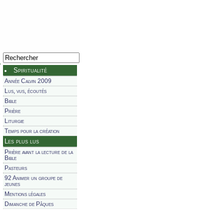
Spiritualité
Année Calvin 2009
Lus, vus, écoutés
Bible
Prière
Liturgie
Temps pour la création
Les plus lus
Prière avant la lecture de la
Bible
Pasteurs
92 Animer un groupe de
jeunes
Mentions légales
Dimanche de Pâques