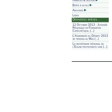
finances & gestion
Boîte à outils
Archives
Liens
Dernières brèves...
12 Octobre 2013 : Journée
Régionale de Formation
Catéchétique, (...)
L’Assemblée du Désert 2013
se tiendra au Mas (...)
Le secrétariat régional de
l’Eglise protestante unie (...)