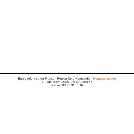
Eglise réformée de France - Région Nord-Normandie -
Mentions légales
19, rue Jean Calvin - 80 000 Amiens
Tél/Fax. 03 22 91 83 84