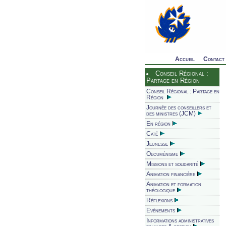
Accueil
Contact
Conseil Régional :
Partage en Région
Conseil Régional : Partage en
Région
Journée des conseillers et
des ministres (JCM)
En région
Caté
Jeunesse
Oecuménisme
Missions et solidarité
Animation financière
Animation et formation
théologique
Réflexions
Evènements
Informations administratives