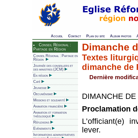
Accueil
Contact
Plan du site
Album photos
Dimanche d
Conseil Régional :
Partage en Région
Textes liturgi
Conseil Régional : Partage en
Région
dimanche de 
Journée des conseillers et
des ministres (JCM)
En région
Dernière modifica
Caté
Jeunesse
DIMANCHE DE
Oecuménisme
Missions et solidarité
Animation financière
Proclamation d
Animation et formation
théologique
L’officiant(e) i
Réflexions
lever.
Evènements
Informations administratives