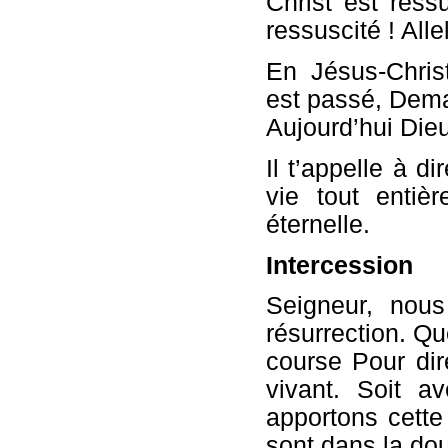
Christ est ressu
ressuscité ! Allel
En Jésus-Chris
est passé, Dema
Aujourd’hui Dieu
Il t’appelle à di
vie tout entiè
éternelle.
Intercession
Seigneur, nous
résurrection. Qu
course Pour di
vivant. Soit 
apportons cett
sont dans la dou