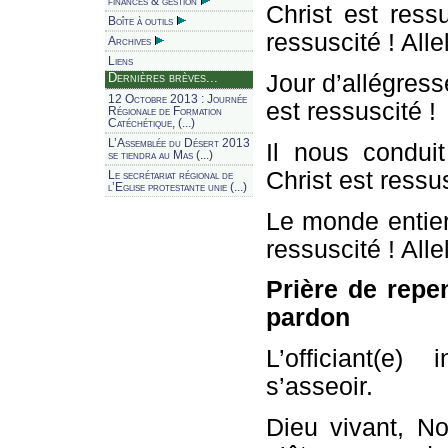
finances & gestion
Christ est ressu
Boîte à outils
ressuscité ! Allel
Archives
Liens
Jour d’allégresse
Dernières brèves...
12 Octobre 2013 : Journée
est ressuscité !
Régionale de Formation
Catéchétique, (...)
L’Assemblée du Désert 2013
Il nous condui
se tiendra au Mas (...)
Christ est ressus
Le secrétariat régional de
l’Eglise protestante unie (...)
Le monde entier 
ressuscité ! Allel
Prière de repe
pardon
L’officiant(e)
s’asseoir.
Dieu vivant, N