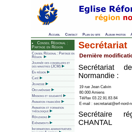
Accueil
Contact
Plan du site
Album photos
Secrétariat
Conseil Régional :
Partage en Région
Conseil Régional : Partage en
Dernière modificatio
Région
Journée des conseillers et
Secrétariat 
des ministres (JCM)
En région
Normandie :
Caté
Jeunesse
19 rue Jean Calvin
Oecuménisme
80.000 Amiens
Missions et solidarité
Tél/fax 03.22.91.83.84
Animation financière
E-mail : secretariat@erf-nord-
Animation et formation
théologique
Secrétaire r
Réflexions
CHANTAL
Evènements
Informations administratives