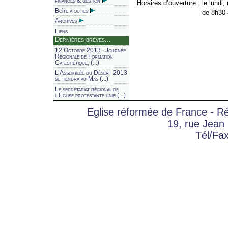
finances & gestion
Horaires d’ouverture :
le lundi,
Boîte à outils
de 8h30 
Archives
Liens
Dernières brèves...
12 Octobre 2013 : Journée
Régionale de Formation
Catéchétique, (...)
L’Assemblée du Désert 2013
se tiendra au Mas (...)
Le secrétariat régional de
l’Eglise protestante unie (...)
Eglise réformée de France - 
19, rue Jean
Tél/Fa