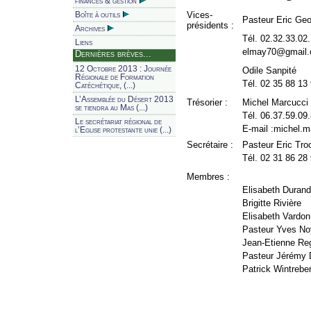
finances & gestion
Vices-
Boîte à outils
Pasteur Eric Ge
présidents :
Archives
Tél. 02.32.33.02
Liens
elmay70@gmail
Dernières brèves...
12 Octobre 2013 : Journée
Odile Sanpité
Régionale de Formation
Tél. 02 35 88 13
Catéchétique, (...)
L’Assemblée du Désert 2013
Trésorier :
Michel Marcucci
se tiendra au Mas (...)
Tél. 06.37.59.09
Le secrétariat régional de
E-mail :michel.
l’Eglise protestante unie (...)
Secrétaire :
Pasteur Eric Tr
Tél. 02 31 86 28
Membres :
Elisabeth Durand
Brigitte Rivière
Elisabeth Vardon
Pasteur Yves No
Jean-Etienne Re
Pasteur Jérémy 
Patrick Wintreber