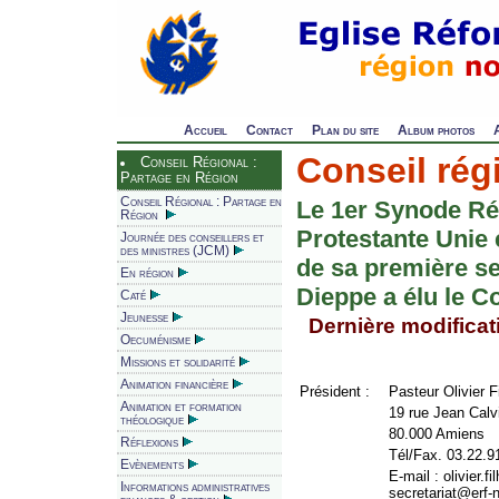
Accueil
Contact
Plan du site
Album photos
Conseil rég
Conseil Régional :
Partage en Région
Conseil Régional : Partage en
Le 1er Synode Rég
Région
Protestante Unie
Journée des conseillers et
des ministres (JCM)
de sa première s
En région
Dieppe a élu le C
Caté
Jeunesse
Dernière modificati
Oecuménisme
Missions et solidarité
Animation financière
Président :
Pasteur Olivier Fi
Animation et formation
19 rue Jean Calv
théologique
80.000 Amiens
Réflexions
Tél/Fax. 03.22.9
Evènements
E-mail : olivier.
Informations administratives
secretariat@erf-