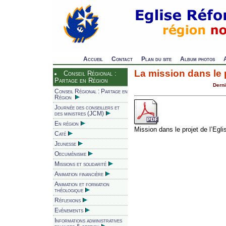
Accueil
Contact
Plan du site
Album photos
La mission dans le p
Conseil Régional :
Partage en Région
Derni
Conseil Régional : Partage en
Région
Journée des conseillers et
des ministres (JCM)
En région
Mission dans le projet de l’Egli
Caté
Jeunesse
Oecuménisme
Missions et solidarité
Animation financière
Animation et formation
théologique
Réflexions
Evènements
Informations administratives