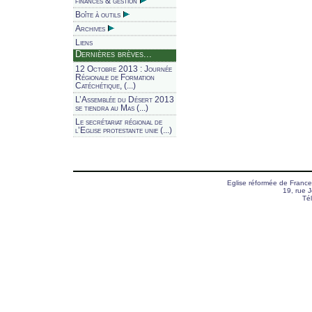
finances & gestion
Boîte à outils
Archives
Liens
Dernières brèves...
12 Octobre 2013 : Journée
Régionale de Formation
Catéchétique, (...)
L’Assemblée du Désert 2013
se tiendra au Mas (...)
Le secrétariat régional de
l’Eglise protestante unie (...)
Eglise réformée de Franc
19, rue 
Té