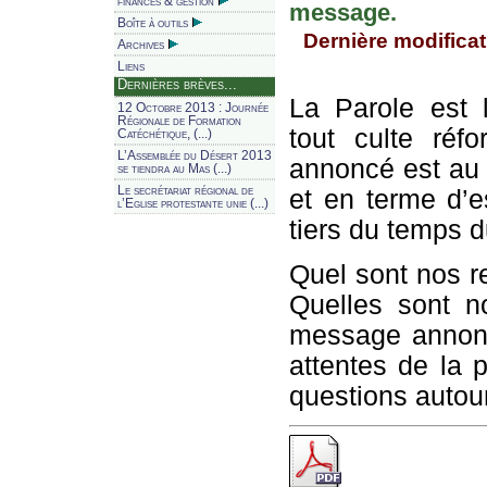
finances & gestion
message.
Boîte à outils
Dernière modificat
Archives
Liens
Dernières brèves...
La Parole est 
12 Octobre 2013 : Journée
Régionale de Formation
tout culte réf
Catéchétique, (...)
L’Assemblée du Désert 2013
annoncé est au c
se tiendra au Mas (...)
Le secrétariat régional de
et en terme d’
l’Eglise protestante unie (...)
tiers du temps d
Quel sont nos re
Quelles sont n
message annonc
attentes de la 
questions autour