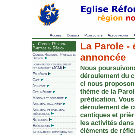
Accueil
Contact
Plan du site
Album photos
La Parole - 
Conseil Régional :
Partage en Région
annoncée
Conseil Régional : Partage en
Région
Journée des conseillers et
Nous poursuivons
des ministres (JCM)
En région
déroulement du cu
Caté
ci nous proposons
Jeunesse
thème de la Parole
Oecuménisme
prédication. Vous
Missions et solidarité
Animation financière
déroulement de c
Animation et formation
cantiques et prièr
théologique
Réflexions
les activités dan
Evènements
éléments de réflé
Informations administratives