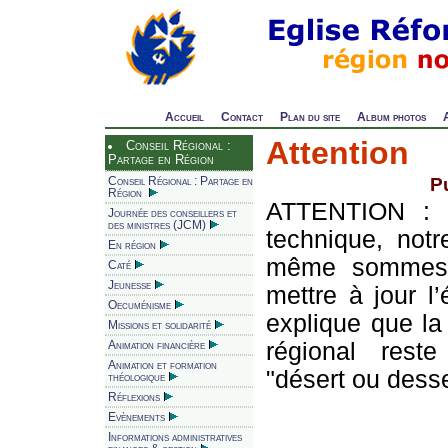
Accueil
Contact
Plan du site
Album photos
Attention
Conseil Régional :
Partage en Région
Pu
Conseil Régional : Partage en
Région
ATTENTION : 
Journée des conseillers et
des ministres (JCM)
technique, not
En région
même sommes d
Caté
Jeunesse
mettre à jour l’
Oecuménisme
explique que la
Missions et solidarité
régional reste
Animation financière
Animation et formation
"désert ou desse
théologique
Réflexions
Evènements
Informations administratives