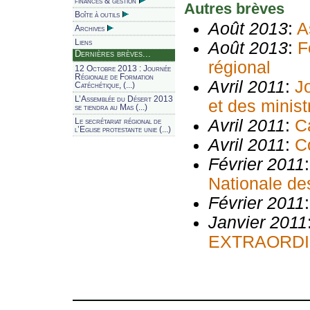
finances & gestion
Autres brèves
Boîte à outils
Août 2013
:
A
Archives
Liens
Août 2013
:
F
Dernières brèves...
régional
12 Octobre 2013 : Journée
Régionale de Formation
Avril 2011
:
J
Catéchétique, (...)
L’Assemblée du Désert 2013
et des minist
se tiendra au Mas (...)
Avril 2011
:
C
Le secrétariat régional de
l’Eglise protestante unie (...)
Avril 2011
:
C
Février 2011
Nationale de
Février 2011
Janvier 2011
EXTRAORDI