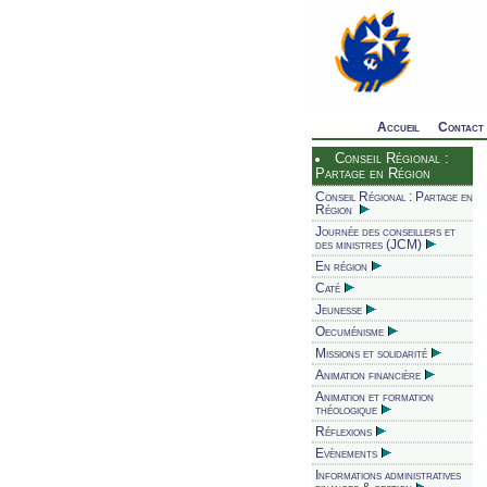
Accueil
Contact
Conseil Régional :
Partage en Région
Conseil Régional : Partage en
Région
Journée des conseillers et
des ministres (JCM)
En région
Caté
Jeunesse
Oecuménisme
Missions et solidarité
Animation financière
Animation et formation
théologique
Réflexions
Evènements
Informations administratives