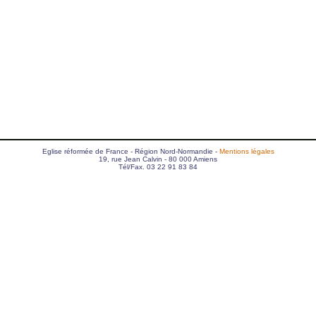
Eglise réformée de France - Région Nord-Normandie -
Mentions légales
19, rue Jean Calvin - 80 000 Amiens
Tél/Fax. 03 22 91 83 84