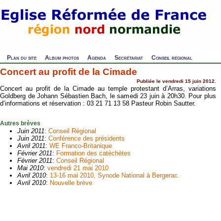
Plan du site
Album photos
Agenda
Secrétariat
Conseil régional
Concert au profit de la Cimade
Publiée le vendredi 15 juin 2012.
Concert au profit de la Cimade au temple protestant d’Arras, variations
Goldberg de Johann Sébastien Bach, le samedi 23 juin à 20h30. Pour plus
d’informations et réservation : 03 21 71 13 58 Pasteur Robin Sautter.
Autres brèves
Juin 2011
:
Conseil Régional
Juin 2011
:
Conférence des présidents
Avril 2011
:
WE Franco-Britanique
Février 2011
:
Formation des catéchètes
Février 2011
:
Conseil Régional
Mai 2010
:
vendredi 21 mai 2010
Avril 2010
:
13-16 mai 2010, Synode National à Bergerac.
Avril 2010
:
Nouvelle brève