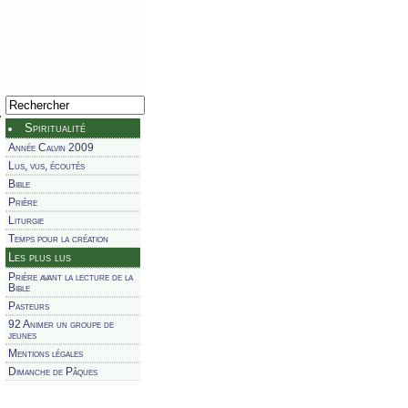
Spiritualité
Année Calvin 2009
Lus, vus, écoutés
Bible
Prière
Liturgie
Temps pour la création
Les plus lus
Prière avant la lecture de la
Bible
Pasteurs
92 Animer un groupe de
jeunes
Mentions légales
Dimanche de Pâques