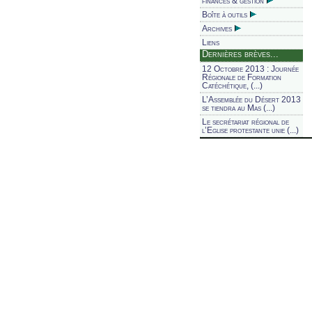
finances & gestion
Boîte à outils
Archives
Liens
Dernières brèves...
12 Octobre 2013 : Journée
Régionale de Formation
Catéchétique, (...)
L’Assemblée du Désert 2013
se tiendra au Mas (...)
Le secrétariat régional de
l’Eglise protestante unie (...)