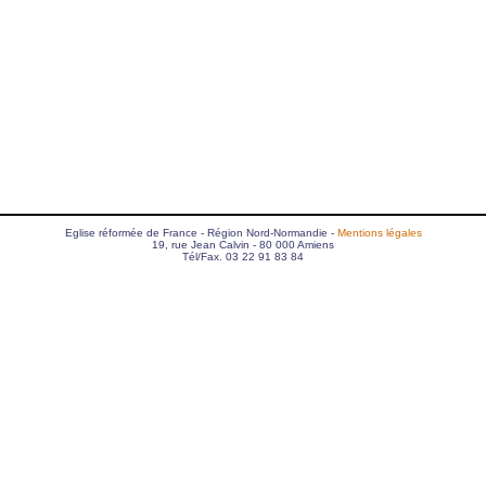
Eglise réformée de France - Région Nord-Normandie -
Mentions légales
19, rue Jean Calvin - 80 000 Amiens
Tél/Fax. 03 22 91 83 84