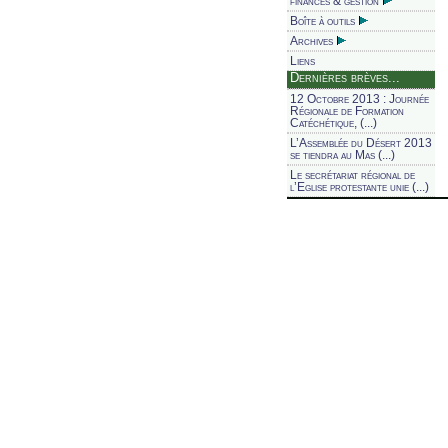
finances & gestion
Boîte à outils
Archives
Liens
Dernières brèves...
12 Octobre 2013 : Journée
Régionale de Formation
Catéchétique, (...)
L’Assemblée du Désert 2013
se tiendra au Mas (...)
Le secrétariat régional de
l’Eglise protestante unie (...)