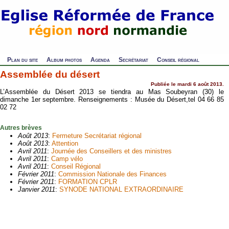
Plan du site
Album photos
Agenda
Secrétariat
Conseil régional
Assemblée du désert
Publiée le mardi 6 août 2013.
L’Assemblée du Désert 2013 se tiendra au Mas Soubeyran (30) le
dimanche 1er septembre. Renseignements : Musée du Désert,tel 04 66 85
02 72
Autres brèves
Août 2013
:
Fermeture Secrétariat régional
Août 2013
:
Attention
Avril 2011
:
Journée des Conseillers et des ministres
Avril 2011
:
Camp vélo
Avril 2011
:
Conseil Régional
Février 2011
:
Commission Nationale des Finances
Février 2011
:
FORMATION CPLR
Janvier 2011
:
SYNODE NATIONAL EXTRAORDINAIRE