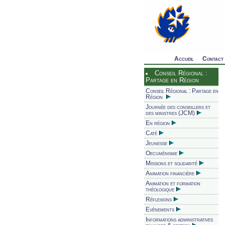
Accueil
Contact
Conseil Régional :
Partage en Région
Conseil Régional : Partage en
Région
Journée des conseillers et
des ministres (JCM)
En région
Caté
Jeunesse
Oecuménisme
Missions et solidarité
Animation financière
Animation et formation
théologique
Réflexions
Evènements
Informations administratives