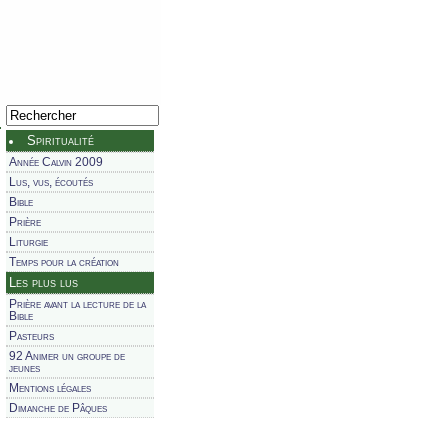
Spiritualité
Année Calvin 2009
Lus, vus, écoutés
Bible
Prière
Liturgie
Temps pour la création
Les plus lus
Prière avant la lecture de la
Bible
Pasteurs
92 Animer un groupe de
jeunes
Mentions légales
Dimanche de Pâques