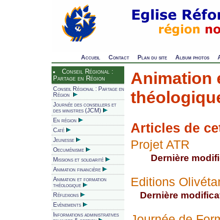
Accueil
Contact
Plan du site
Album photos
Conseil Régional :
Animation 
Partage en Région
Conseil Régional : Partage en
théologiqu
Région
Journée des conseillers et
des ministres (JCM)
En région
Articles de ce
Caté
Jeunesse
Projet ATR
Oecuménisme
Dernière modifi
Missions et solidarité
Animation financière
Editions Olivéta
Animation et formation
théologique
Dernière modificat
Réflexions
Evènements
Informations administratives
Journée de Forma