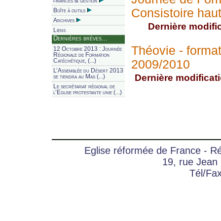
finances & gestion
Consistoire hau
Boîte à outils
Archives
Dernière modifica
Liens
Dernières brèves...
Théovie - format
12 Octobre 2013 : Journée
Régionale de Formation
Catéchétique, (...)
2009/2010
L’Assemblée du Désert 2013
Dernière modificati
se tiendra au Mas (...)
Le secrétariat régional de
l’Eglise protestante unie (...)
Eglise réformée de France - 
19, rue Jean
Tél/Fa