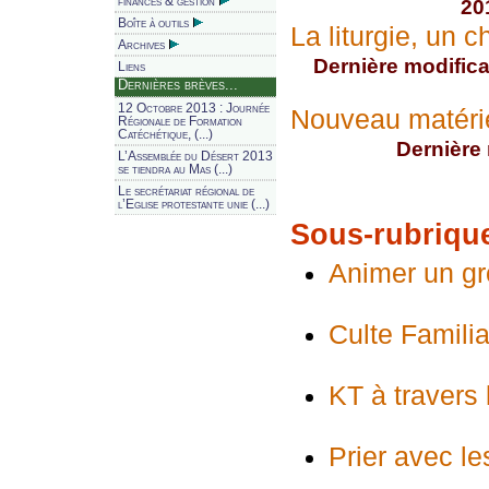
finances & gestion
20
Boîte à outils
La liturgie, un 
Archives
Dernière modificat
Liens
Dernières brèves...
12 Octobre 2013 : Journée
Nouveau matérie
Régionale de Formation
Catéchétique, (...)
Dernière 
L’Assemblée du Désert 2013
se tiendra au Mas (...)
Le secrétariat régional de
l’Eglise protestante unie (...)
Sous-rubrique
Animer un gr
Culte Familia
KT à travers
Prier avec le