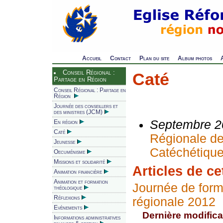
Accueil
Contact
Plan du site
Album photos
Conseil Régional :
Caté
Partage en Région
Conseil Régional : Partage en
Région
Journée des conseillers et
des ministres (JCM)
Septembre 2
En région
Caté
Régionale de
Jeunesse
Catéchétiqu
Oecuménisme
Missions et solidarité
Articles de ce
Animation financière
Animation et formation
Journée de form
théologique
Réflexions
régionale 2012
Evènements
Dernière modificat
Informations administratives