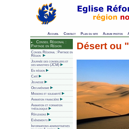
Accueil
Contact
Plan du site
Album photos
Conseil Régional :
Désert ou 
Partage en Région
Conseil Régional : Partage en
Région
Journée des conseillers et
des ministres (JCM)
En région
Caté
Jeunesse
Oecuménisme
Missions et solidarité
Animation financière
Animation et formation
théologique
Réflexions
Evènements
Informations administratives