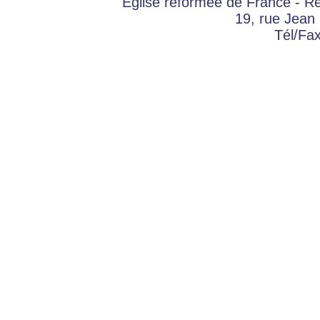
Eglise réformée de France - 
19, rue Jean
Tél/Fa