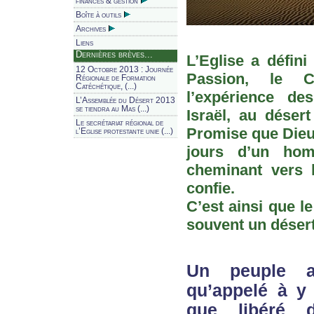
finances & gestion
Boîte à outils
Archives
Liens
Dernières brèves...
L’Eglise a défini
12 Octobre 2013 : Journée
Passion, le 
Régionale de Formation
Catéchétique, (...)
l’expérience d
L’Assemblée du Désert 2013
se tiendra au Mas (...)
Israël, au déser
Le secrétariat régional de
Promise que Dieu 
l’Eglise protestante unie (...)
jours d’un hom
cheminant vers 
confie.
C’est ainsi que l
souvent un désert
Un peuple a
qu’appelé à y 
que libéré d